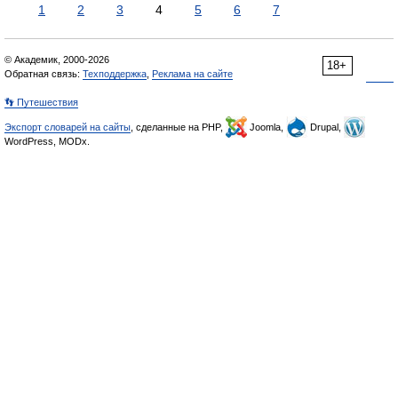
1
2
3
4
5
6
7
© Академик, 2000-2026
18+
Обратная связь:
Техподдержка
,
Реклама на сайте
👣 Путешествия
Экспорт словарей на сайты
, сделанные на PHP,
Joomla,
Drupal,
WordPress, MODx.