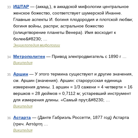
ИШТАР
— (аккад.), в аккадской мифологии центральное
33
женское божество, соответствует шумерской Инанне.
Главные аспекты И. богиня плодородия и плотской любви;
богиня войны, распри; астральное божество
(олицетворение планеты Венера). Имя восходит к
более&#8230; …
Энциклопедия мифологии
Метрополитен
— Привод электродвигатель с 1890 г …
34
Википедия
Аршин
— У этого термина существуют и другие значения,
35
см. Аршин (значения). Аршин: старорусская единица
измерения длины. 1 аршин = 1/3 сажени = 4 четверти = 16
вершков = 28 дюймов = 0,7112 м; устаревший инструмент
для измерения длины. «Самый прут,&#8230; …
Википедия
Астарта
— (Данте Габриэль Россетти, 1877 год) Астарта
36
(греч. Αστάρτη …
Википедия