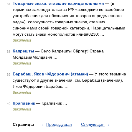
Товарные знаки, ставшие нарицательными
— (в
37
терминах законодательства РФ «вошедшие во всеобщее
употребление для обозначения товаров определенного
вида») совокупность товарных знаков, ставших
синонимами своей товарной категории. Нарицательными
могут стать знаки монополистов или&#8230; …
Википедия
Капрешты
— Село Капрешты Căpreşti Страна
38
МолдавияМолдавия …
Википедия
Барабаш, Яков Фёдорович (атаман)
— У этого термина
39
существуют и другие значения, см. Барабаш (значения).
Яков Фёдорович Барабаш …
Википедия
Крапивник
— Крапивник …
40
Википедия
Страницы
←
Предыдущая
Следующая
→