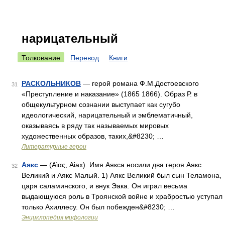
нарицательный
Толкование
Перевод
Книги
РАСКОЛЬНИКОВ
— герой романа Ф.М.Достоевского
31
«Преступление и наказание» (1865 1866). Образ Р. в
общекультурном сознании выступает как сугубо
идеологический, нарицательный и эмблематичный,
оказываясь в ряду так называемых мировых
художественных образов, таких,&#8230; …
Литературные герои
Аякс
— (Αὶας, Aiax). Имя Аякса носили два героя Аякс
32
Великий и Аякс Малый. 1) Аякс Великий был сын Теламона,
царя саламинского, и внук Эака. Он играл весьма
выдающуюся роль в Троянской войне и храбростью уступал
только Ахиллесу. Он был побежден&#8230; …
Энциклопедия мифологии